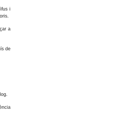
fus i
oris.
çar a
ís de
log.
ència