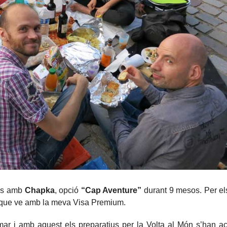
ges amb
Chapka
, opció
“Cap Aventure”
durant 9 mesos. Per els
s que ve amb la meva Visa Premium.
r i amb aquest els preparatius per la Volta al Món s’han ac