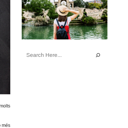
Search
molts
ó més