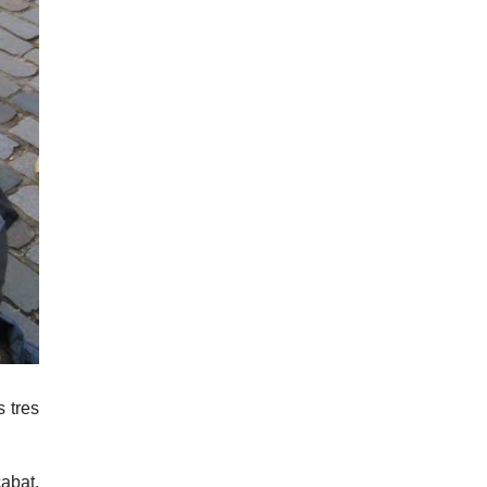
 tres
abat.