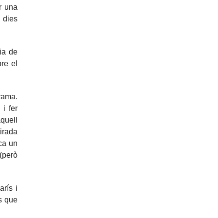
r una
 dies
ia de
bre el
rama.
i fer
quell
irada
ca un
 (però
rís i
es que