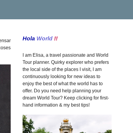
Hola
World
!!
pensar
coses
I am Elisa, a travel passionate and World
Tour planner. Quirky explorer who prefers
the local side of the places I visit, I am
continuously looking for new ideas to
enjoy the best of what the world has to
offer. Do you need help planning your
dream World Tour? Keep clicking for first-
hand information & my best tips!