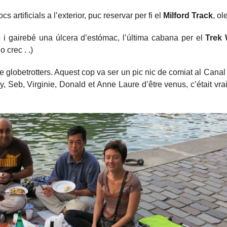
s artificials a l’exterior, puc reservar per fi el
Milford Track
, ol
 i gairebé una úlcera d’estómac, l’última cabana per el
Trek
crec . .)
de globetrotters. Aquest cop va ser un pic nic de comiat al Canal
ddy, Seb, Virginie, Donald et Anne Laure d’être venus, c’était vr