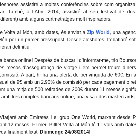
aleshores assistiré a moltes conferències sobre com organitza
ar. També, a l’Abril 2014, assistiré al seu festival de dos
iferent) amb alguns curtmetratges molt inspiradors.
 de Volta al Món, amb dates, és enviat a
Zip World
, una agènc
l Món per un primer pressupost. Desde aleshores, treballaré so
nerari definitiu.
a banca online! Després de buscar i d’informar-me, trio Bourso
es mesos d’assegurança de viatge i em permet treure diners 
missió. A part, hi ha una oferta de benvinguda de 60€. En a
sual de 9€ amb un 2.90% de comissió per cada pagament o ret
rem una mitja de 500 retirades de 200€ durant 11 mesos signifi
e amb tres comptes bancaris online, una visa i dos mastercards
 Viatjaré amb Emirates i el grup One World, marxant desde Pa
durant 12 mesos. El meu Bitllet Volta al Món té 11 vols amb dat
da finalment fixat:
Diumenge
24/08/2014!