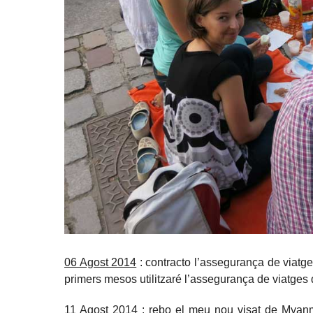
06 Agost 2014
: contracto l’assegurança de viat
primers mesos utilitzaré l’assegurança de viatge
11 Agost 2014
: rebo el meu nou visat de Myanma