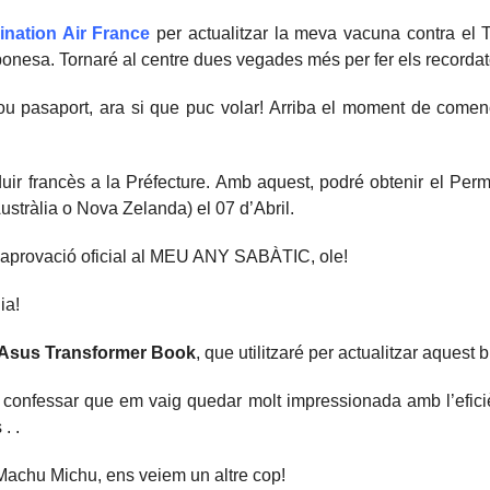
ination Air France
per actualitzar la meva vacuna contra el Ti
Japonesa. Tornaré al centre dues vegades més per fer els recordat
ou pasaport, ara si que puc volar! Arriba el moment de comen
uir francès a la Préfecture. Amb aquest, podré obtenir el Perm
stràlia o Nova Zelanda) el 07 d’Abril.
aprovació oficial al MEU ANY SABÀTIC, ole!
ia!
Asus Transformer Book
, que utilitzaré per actualitzar aquest b
 confessar que em vaig quedar molt impressionada amb l’efici
. .
 Machu Michu, ens veiem un altre cop!