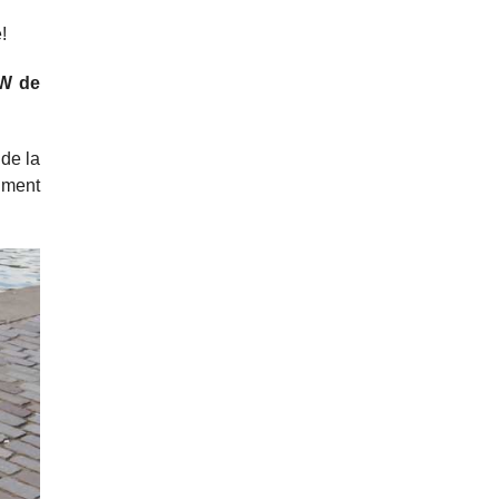
e!
 W de
 de la
aiment