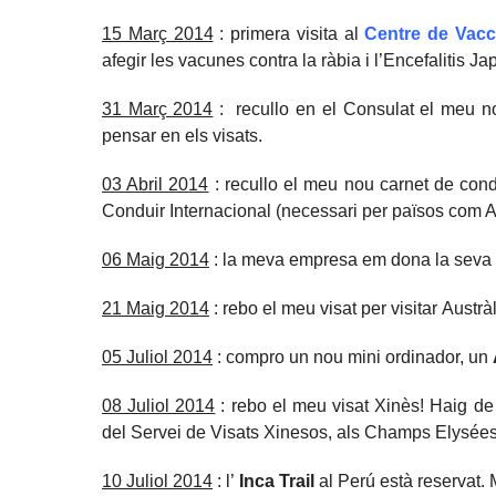
15 Març 2014
: primera visita al
Centre de Vacc
afegir les vacunes contra la ràbia i l’Encefalitis 
31 Març 2014
: recullo en el Consulat el meu n
pensar en els visats.
03 Abril 2014
: recullo el meu nou carnet de cond
Conduir Internacional (necessari per països com Au
06 Maig 2014
: la meva empresa em dona la seva 
21 Maig 2014
: rebo el meu visat per visitar Austràl
05 Juliol 2014
: compro un nou mini ordinador, un
08 Juliol 2014
: rebo el meu visat Xinès! Haig de
del Servei de Visats Xinesos, als Champs Elysées 
10 Juliol 2014
: l’
Inca Trail
al Perú està reservat.