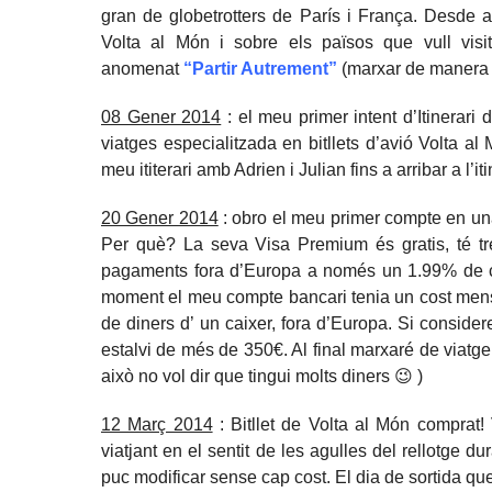
gran de globetrotters de París i França. Desde 
Volta al Món i sobre els països que vull visit
anomenat
“Partir Autrement”
(marxar de manera d
08 Gener 2014
: el meu primer intent d’Itinerari
viatges especialitzada en bitllets d’avió Volta a
meu ititerari amb Adrien i Julian fins a arribar a l’iti
20 Gener 2014
: obro el meu primer compte en un
Per què? La seva Visa Premium és gratis, té tr
pagaments fora d’Europa a només un 1.99% de co
moment el meu compte bancari tenia un cost men
de diners d’ un caixer, fora d’Europa. Si conside
estalvi de més de 350€. Al final marxaré de viatg
això no vol dir que tingui molts diners 😉 )
12 Març 2014
: Bitllet de Volta al Món comprat!
viatjant en el sentit de les agulles del rellotge 
puc modificar sense cap cost. El dia de sortida que