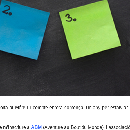
Volta al Món! El compte enrera comença: un any per estalviar 
e m’inscriure a
ABM
(Aventure au Bout du Monde), l’associaci